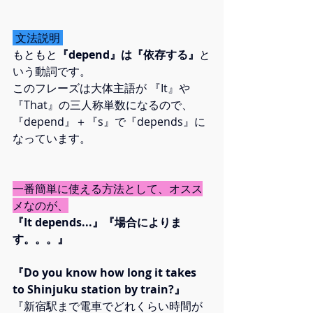
 文法説明 
もともと
『depend』は『依存する』
と
いう動詞です。
このフレーズは大体主語が 『It』や
『That』の三人称単数になるので、
『depend』＋『s』で『depends』に
なっています。
一番簡単に使える方法として、オスス
メなのが、
『It depends...』『場合によりま
す。。。』
『Do you know how long it takes 
to Shinjuku station by train?』
『新宿駅まで電車でどれくらい時間が