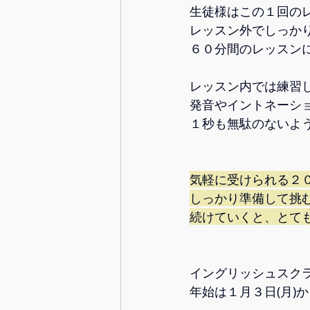
生徒様はこの１回の
レッスン外でしっか
６０分間のレッスン
レッスン内では練習
発音やイントネーシ
１秒も無駄のないよ
気軽に受けられる２
しっかり準備して挑
続けていくと、とて
イングリッシュスク
年始は１月３日(月)