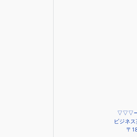
▽▽▽
ビジネス英
〒1