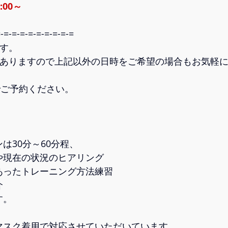
:00～
-=-=-=-=-=-=-=-=-=   
。  
もありますので上記以外の日時をご希望の場合もお気軽
ご予約ください。  
30分～60分程、  
現在の状況のヒアリング  
ったトレーニング方法練習  
  
       
マスク着用で対応させていただいています。 