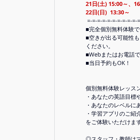
21日(土) 15:00～、16
22日(日)  13:30～
 =-=-=-=-=-=-=-=-=-=-=
■完全個別無料体験です
■空きが出る可能性
ください。  
■Webまたはお電話で
■当日予約もOK！    
個別無料体験レッスンは
・あなたの英語目標や
・あなたのレベルにあ
・学習アプリのご紹介 
をご体験いただけます。   
◎スタッフ・教師は