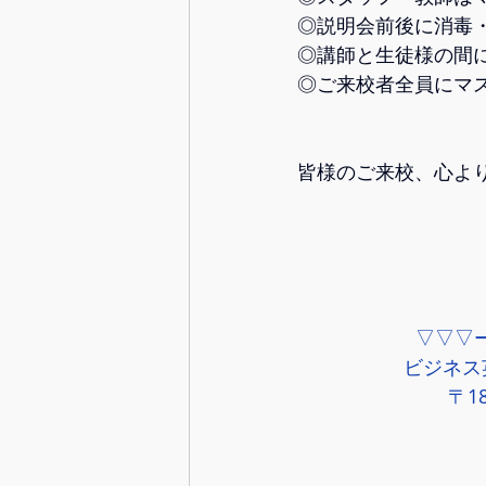
◎説明会前後に消毒・
◎講師と生徒様の間
◎ご来校者全員にマス
皆様のご来校、心より
▽▽▽
ビジネス英
〒1