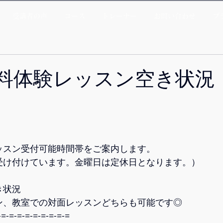
受講者の声
コース
トレーナー
お問い合わせ
プ
料体験レッスン空き状況〔
〕
スン受付可能時間帯をご案内します。  
受け付けています。金曜日は定休日となります。）
き状況
ン、教室での対面レッスンどちらも可能です◎
-=-=-=-=-=-=-=-=-= 